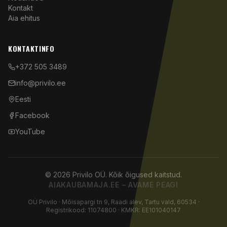
Kontakt
Aia ehitus
KONTAKTINFO
+372 505 3489
info@privilo.ee
Eesti
Facebook
YouTube
©
2026
Privilo OÜ.
Kõik õigused kaitstud
.
AIAKAUBAMAJA.EE – AVAME PEAGI
OÜ Privilo · Mõisapargi tn 9, Raadi alev, Tartu vald, 60534 ·
Registrikood: 11074800 · KMKR: EE101040147