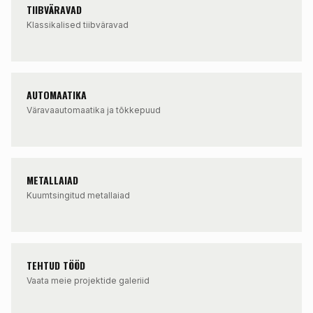
TIIBVÄRAVAD
Klassikalised tiibväravad
AUTOMAATIKA
Väravaautomaatika ja tõkkepuud
METALLAIAD
Kuumtsingitud metallaiad
TEHTUD TÖÖD
Vaata meie projektide galeriid