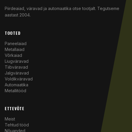
Piirdeaiad, väravad ja automaatika otse tootjalt. Tegutseme
aastast 2004.
TOOTED
Paneelaiad
Metallaiad
Võrkaiad
Liugväravad
Tiibväravad
Jalgväravad
Voldikväravad
Automaatika
Metallitööd
ETTEVÕTE
Meist
Tehtud tööd
Nõuanded