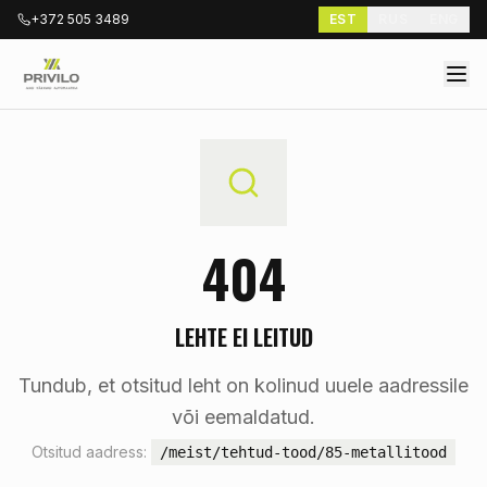
+372 505 3489
EST
RUS
ENG
404
LEHTE EI LEITUD
Tundub, et otsitud leht on kolinud uuele aadressile
või eemaldatud.
Otsitud aadress:
/meist/tehtud-tood/85-metallitood