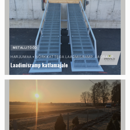
METALLITÖÖD
HARJUMAA
•
VÕRKKATTEGA LAADMISRAMP. LAORAMP.
Laadimisramp katlamajale