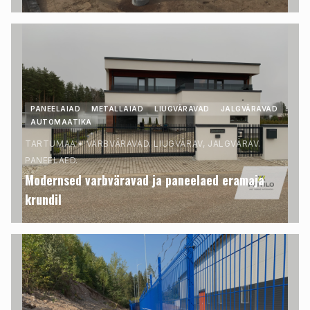
PANEELAIAD
METALLAIAD
LIUGVÄRAVAD
JALGVÄRAVAD
AUTOMAATIKA
TARTUMAA
•
VARBVÄRAVAD. LIUGVÄRAV, JALGVÄRAV.
PANEELAED.
Modernsed varbväravad ja paneelaed eramaja
krundil