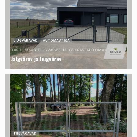
LIUGVÄRAVAD
AUTOMAATIKA
TARTUMAA
•
LIUGVÄRAV, JALGVÄRAV, AUTOMAATIKA.
Jalgvärav ja liugvärav
TIIBVÄRAVAD