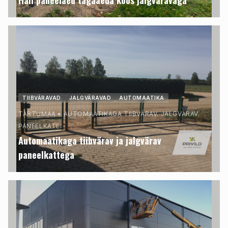
Hall paneelaed tagaaeda koos jalgväravaga
TIIBVÄRAVAD
JALGVÄRAVAD
AUTOMAATIKA
TARTUMAA
•
AUTOMAATIKAGA TIIBVÄRAV. JALGVÄRAV.
PANEELKATE.
Automaatikaga tiibvärav ja jalgvärav
paneelkattega