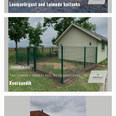
Loomavõrgust aed taimede kaitseks
PANEELAIAD
TARTUMAA
•
PANEELAED, BETOONSOKKEL, JALGVÄRAV.
Koeraaedik