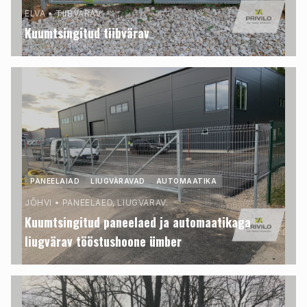
ELVA
•
TIIBVÄRAV
Kuumtsingitud tiibvärav
PANEELAIAD
LIUGVÄRAVAD
AUTOMAATIKA
JÕHVI
•
PANEELAED, LIUGVÄRAV.
Kuumtsingitud paneelaed ja automaatikaga
liugvärav tööstushoone ümber