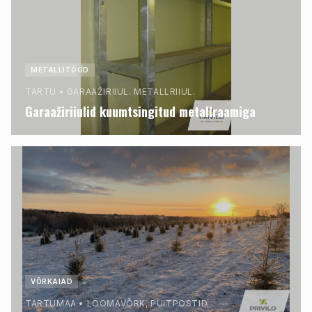
METALLITÖÖD
TARTU
•
GARAAŽIRIIUL. METALLRIIUL.
Garaažiriiulid kuumtsingitud metallraamiga
VÕRKAIAD
TARTUMAA
•
LOOMAVÕRK, PUITPOSTID.