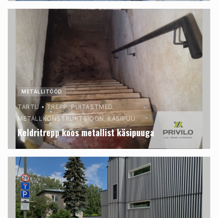
METALLITÖÖD
TARTU
•
TREPP. PUITASTMED.
METALLKONSTRUKTSIOON. KÄSIPUU.
Keldritrepp koos metallist käsipuuga