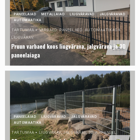
PANEELAIAD
METALLAIAD
LIUGVÄRAVAD
JALGVÄRAVAD
AUTOMAATIKA
TARTUMAA
•
VARBAED. PANEELAED. AUTOMAATIKAGA
LIUGVÄRAV.
Pruun varbaed koos liugvärava, jalgvärava ja 3D
paneelaiaga
PANEELAIAD
LIUGVÄRAVAD
JALGVÄRAVAD
AUTOMAATIKA
TARTUMAA
•
LIUGVÄRAV, JALGVÄRAV, 2D AIAPANEEL.