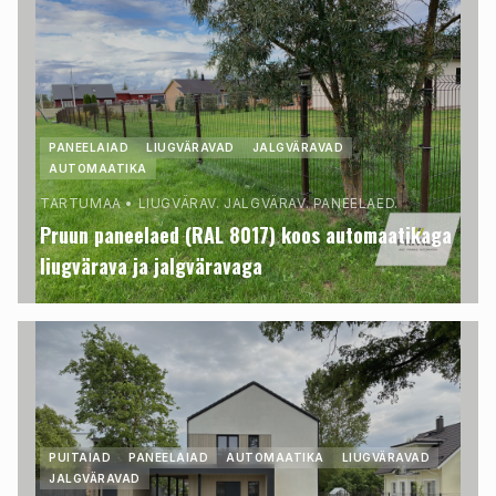
PANEELAIAD
LIUGVÄRAVAD
JALGVÄRAVAD
AUTOMAATIKA
TARTUMAA
•
LIUGVÄRAV. JALGVÄRAV. PANEELAED.
Pruun paneelaed (RAL 8017) koos automaatikaga
liugvärava ja jalgväravaga
PUITAIAD
PANEELAIAD
AUTOMAATIKA
LIUGVÄRAVAD
JALGVÄRAVAD