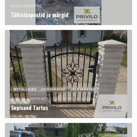
REGULEERIMINE.
Tähistuspostid ja märgid
METALLAIAD
LIUGVÄRAVAD
JALGVÄRAVAD
TARTU
•
SEPISAED. LIUGVÄRAV. JALGVÄRAV.
Sepisaed Tartus