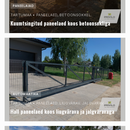
PANEELAIAD
TARTUMAA
•
PANEELAED, BETOONSOKKEL.
Kuumtsingitud paneelaed koos betoonsokliga
AUTOMAATIKA
TARTUMAA
•
PANEELAED. LIUGVÄRAV. JALGVÄRAV.
Hall paneelaed koos liugvärava ja jalgväravaga