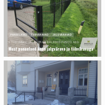
PANEELAIAD
TIIBVÄRAVAD
JALGVÄRAVAD
•
TIIBVÄRAV, JALGVÄRAV. RAL9005 PANEELAED.
Must paneelaed koos jalgvärava ja tiibväravaga