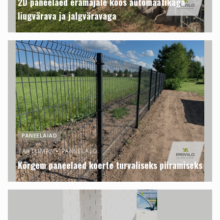
2D paneelaed eramajale koos automaatikaga
liugvärava ja jalgväravaga
PANEELAIAD
TARTUMAA
•
PANEELAED.
Kõrgem paneelaed koerte turvaliseks piiramiseks