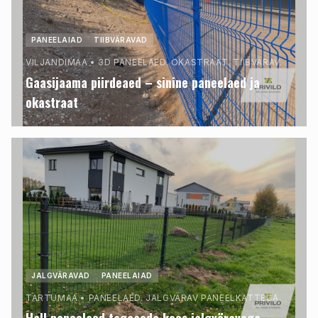
PANEELAIAD
TIIBVÄRAVAD
VILJANDIMAA
•
3D PANEELAED. OKASTRAAT. TIIBVÄRAV.
Gaasijaama piirdeaed – sinine paneelaed ja
okastraat
JALGVÄRAVAD
PANEELAIAD
TARTUMAA
•
PANEELAED. JALGVÄRAV PANEELKATTEGA.