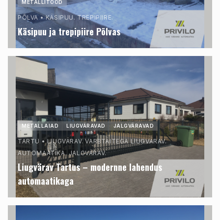
METALLITÖÖD
PÕLVA
•
KÄSIPUU. TREPIPIIRE.
Käsipuu ja trepipiire Põlvas
METALLAIAD
LIUGVÄRAVAD
JALGVÄRAVAD
TARTU
•
LIUGVÄRAV. VARBTÄITEGA LIUGVÄRAV.
AUTOMAATIKA. JALGVÄRAV.
Liugvärav Tartus – modernne lahendus
automaatikaga