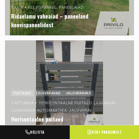
RAADI
•
KEEVISPANEEL. PANEELAIAD.
Ridaelamu vaheaiad – paneelaed
keevispaneelidest
PUITAIAD
LIUGVÄRAVAD
JALGVÄRAVAD
TARTUMAA
•
HORISONTAALNE PUITAED. LIUGVÄRAV.
LIUGVÄRAVA AUTOMAATIKA. JALGVÄRAV.
Horisontaalne puitaed
HELISTA
KÜSI PAKKUMIST