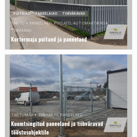
PUITAIAD
PANEELAIAD
TIIBVÄRAVAD
TARTU
•
PANEELAED, PUITAED, AUTOMAATIKAGA
TIIBVÄRAV.
Kortermaja puitaed ja paneelaed
TARTUMAA
•
TIIBVÄRAV, PANEELAED
Kuumtsingitud paneelaed ja tiibväravad
tööstusobjektile