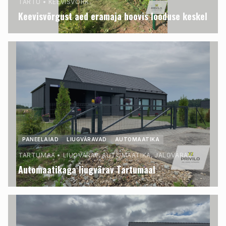
TARTU
•
KEEVISVÕRK.
Keevisvõrgust aed eramaja hoovis looduse keskel
PANEELAIAD
LIUGVÄRAVAD
AUTOMAATIKA
TARTUMAA
•
LIUGVÄRAV, AUTOMAATIKA, JALGVÄRAV.
Automaatikaga liugvärav Tartumaal