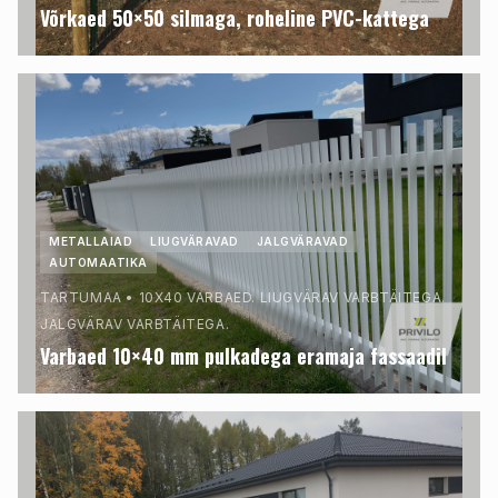
Võrkaed 50×50 silmaga, roheline PVC-kattega
METALLAIAD
LIUGVÄRAVAD
JALGVÄRAVAD
AUTOMAATIKA
TARTUMAA
•
10X40 VARBAED. LIUGVÄRAV VARBTÄITEGA.
JALGVÄRAV VARBTÄITEGA.
Varbaed 10×40 mm pulkadega eramaja fassaadil