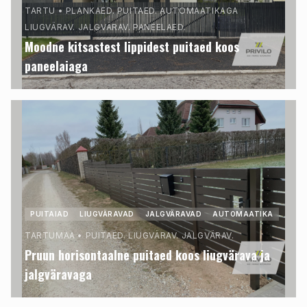
TARTU
•
PLANKAED. PUITAED. AUTOMAATIKAGA
LIUGVÄRAV. JALGVÄRAV. PANEELAED.
Moodne kitsastest lippidest puitaed koos
paneelaiaga
PUITAIAD
LIUGVÄRAVAD
JALGVÄRAVAD
AUTOMAATIKA
TARTUMAA
•
PUITAED. LIUGVÄRAV. JALGVÄRAV.
Pruun horisontaalne puitaed koos liugvärava ja
jalgväravaga