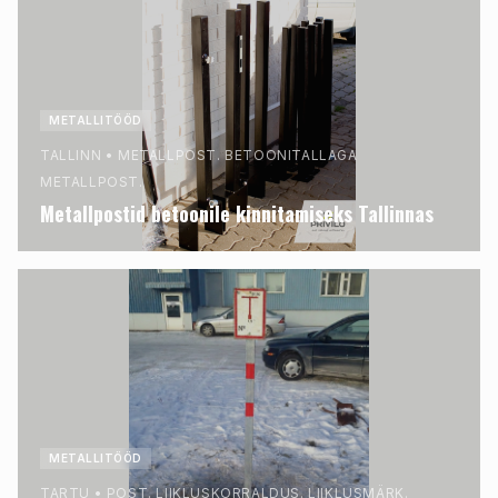
METALLITÖÖD
TALLINN
•
METALLPOST. BETOONITALLAGA
METALLPOST.
Metallpostid betoonile kinnitamiseks Tallinnas
METALLITÖÖD
TARTU
•
POST. LIIKLUSKORRALDUS. LIIKLUSMÄRK.