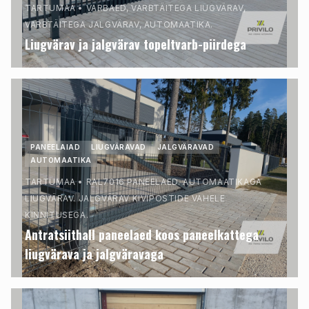
TARTUMAA
•
VARBAED, VARBTÄITEGA LIUGVÄRAV,
VARBTÄITEGA JALGVÄRAV, AUTOMAATIKA.
Liugvärav ja jalgvärav topeltvarb-piirdega
PANEELAIAD
LIUGVÄRAVAD
JALGVÄRAVAD
AUTOMAATIKA
TARTUMAA
•
RAL7016 PANEELAED. AUTOMAATIKAGA
LIUGVÄRAV. JALGVÄRAV KIVIPOSTIDE VAHELE
KINNITUSEGA.
Antratsiithall paneelaed koos paneelkattega
liugvärava ja jalgväravaga