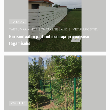
PUITAIAD
TARTUMAA
•
HORISONTAALNE LAUDIS, METALLPOSTID.
Horisontaalne puitaed eramaja privaatsuse
tagamiseks
VÕRKAIAD