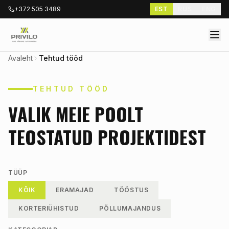
+372 505 3489
EST
RUS
ENG
Avaleht
Tehtud tööd
TEHTUD TÖÖD
VALIK MEIE POOLT
TEOSTATUD PROJEKTIDEST
TÜÜP
KÕIK
ERAMAJAD
TÖÖSTUS
KORTERIÜHISTUD
PÕLLUMAJANDUS