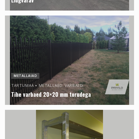
Liugvärav
METALLAIAD
TARTUMAA
•
METALLAED. VARBAED.
Tihe varbaed 20×20 mm torudega