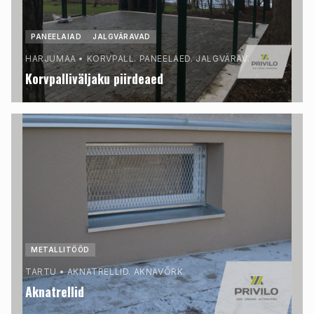
PANEELAIAD
JALGVÄRAVAD
HARJUMAA
•
KORVPALL. PANEELAED. JALGVÄRAV.
Korvpalliväljaku piirdeaed
METALLITÖÖD
TARTU
•
AKNATRELLID. AKNAVÕRK.
Aknatrellid