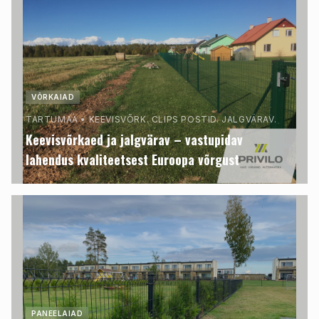
VÕRKAIAD
TARTUMAA
•
KEEVISVÕRK. CLIPS POSTID. JALGVÄRAV.
Keevisvõrkaed ja jalgvärav – vastupidav
lahendus kvaliteetsest Euroopa võrgust
PANEELAIAD