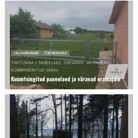
JALGVÄRAVAD
TIIBVÄRAVAD
TARTUMAA
•
PANEELAED. TIIBVÄRAV. JALGVÄRAV.
KOMBINEERITUD VÄRAV.
Kuumtsingitud paneelaed ja väravad eramajale