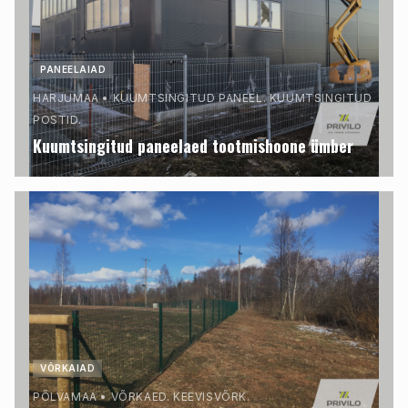
PANEELAIAD
HARJUMAA
•
KUUMTSINGITUD PANEEL. KUUMTSINGITUD
POSTID.
Kuumtsingitud paneelaed tootmishoone ümber
VÕRKAIAD
PÕLVAMAA
•
VÕRKAED. KEEVISVÕRK.