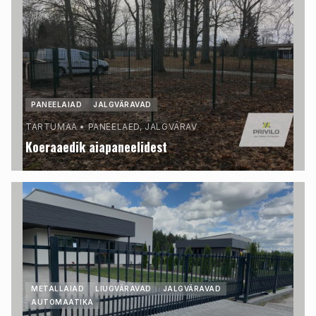
PANEELAIAD
JALGVÄRAVAD
TARTUMAA
•
PANEELAED, JALGVÄRAV
Koeraaedik aiapaneelidest
METALLAIAD
LIUGVÄRAVAD
JALGVÄRAVAD
AUTOMAATIKA